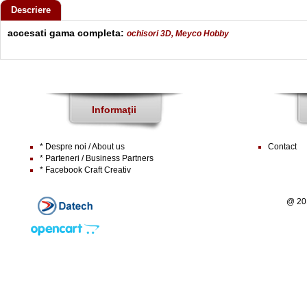
Descriere
accesati gama completa:
ochisori 3D, Meyco Hobby
Informaţii
* Despre noi / About us
Contact
* Parteneri / Business Partners
* Facebook Craft Creativ
@ 20